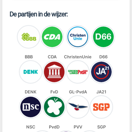
De partijen in de wijzer:
BBB
CDA
ChristenUnie
D66
DENK
FvD
GL-PvdA
JA21
NSC
PvdD
PVV
SGP