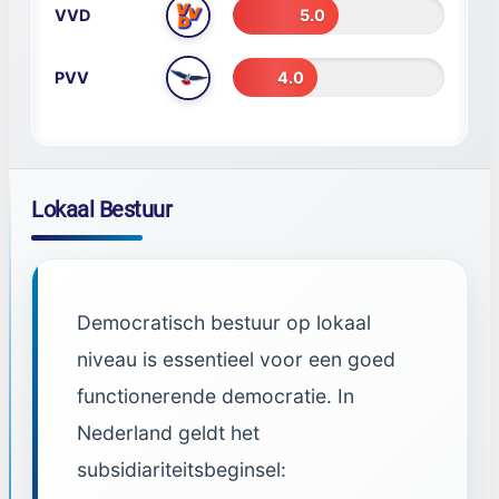
VVD
5.0
PVV
4.0
Thema informatie
Lokaal Bestuur
Introductie
Democratisch bestuur op lokaal
niveau is essentieel voor een goed
functionerende democratie. In
Nederland geldt het
subsidiariteitsbeginsel: