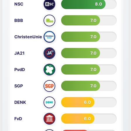
NSC
8.0
BBB
7.0
ChristenUnie
7.0
Scores van partijen voor Lokaal Bestu
JA21
7.0
PvdD
7.0
SGP
7.0
DENK
6.0
FvD
6.0