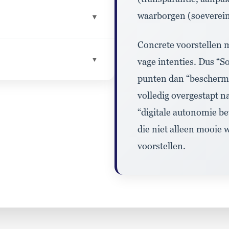
waarborgen
(
soeverein
▼
Concrete
voorstellen m
▼
vage intenties
.
Dus
“So
punten dan
“bescherm
volledig overgestapt n
“digitale autonomie b
die niet alleen mooie
voorstellen
.