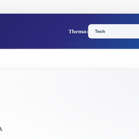
Thema:
Selecteer een thema om
A