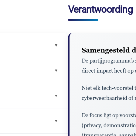
Verantwoording
▼
Samengesteld d
De partijprogramma
’s
direct impact heeft o
▼
Niet elk tech-voorstel
▼
cyberweerbaarheid
of
m
De
focus ligt op voors
▼
(
privacy
,
demonstratie
(
transparantie
,
aanpa