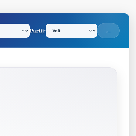
Partij:
 de partijpositie voor dat onderwerp te bekijk
Selecteer een partij om de positie va