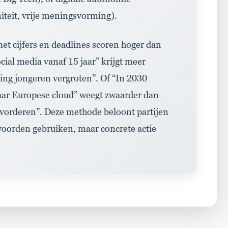
iteit
,
vrije meningsvorming
)
.
et cijfers en deadlines scoren hoger dan
cial media vanaf 15 jaar”
krijgt meer
ing jongeren vergroten”
.
Of
“In 2030
aar Europese cloud”
weegt zwaarder dan
evorderen”
.
Deze
methode beloont partijen
 woorden gebruiken
,
maar concrete actie