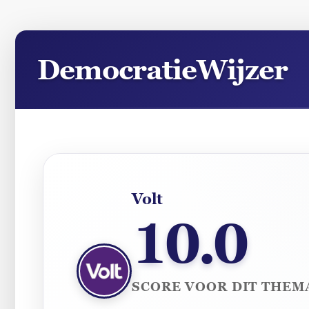
Ga
naar
DemocratieWijzer
de
inhoud
Partij score
Volt
10.0
SCORE VOOR DIT THEM