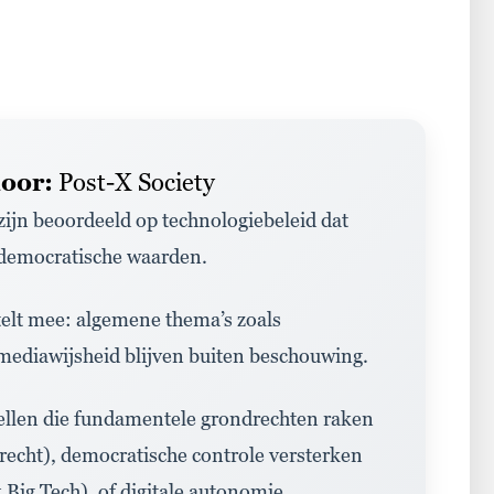
oor:
Post-X Society
 zijn beoordeeld op technologiebeleid dat
p democratische waarden.
 telt mee: algemene thema’
s zoals
ediawijsheid blijven buiten beschouwing
.
tellen die fundamentele grondrechten
raken
recht
)
,
democratische controle
versterken
k
Big
Tech
)
,
of
digitale autonomie