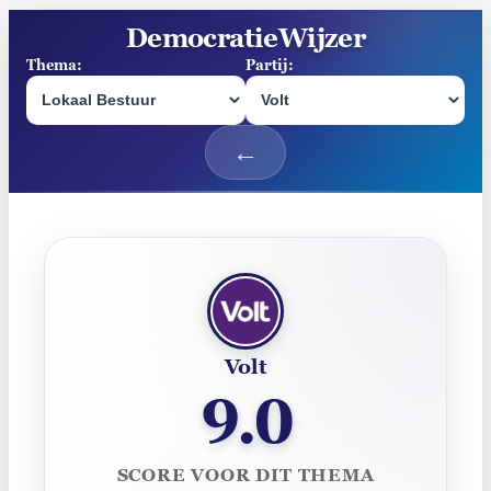
Ga
DemocratieWijzer
naar
Thema:
Partij:
Selecteer een thema om de partijpositie voor d
Selecteer een partij om de
de
inhoud
Partij score
Volt
9.0
SCORE VOOR DIT THEMA