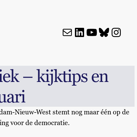
E-mail
LinkedIn
YouTube
Bluesky
Insta
ek – kijktips en
uari
terdam-Nieuw-West stemt nog maar één op de
ging voor de democratie.